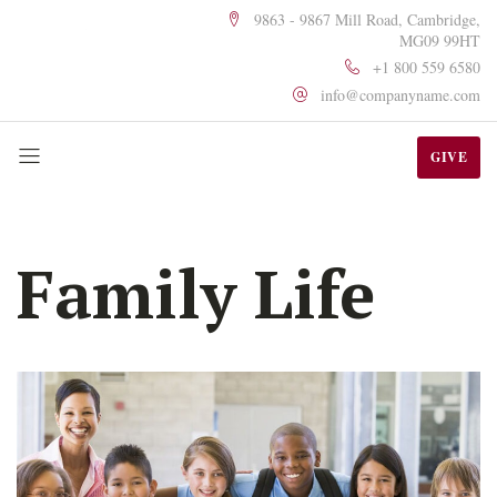
9863 - 9867 Mill Road, Cambridge,
MG09 99HT
+1 800 559 6580
info@companyname.com
GIVE
Family Life